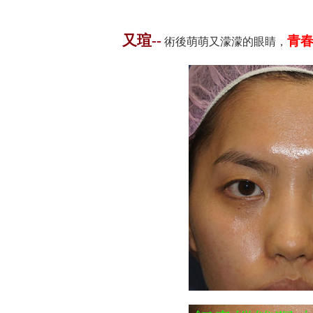
又瑄--
青春
術後萌萌又濛濛的眼睛，