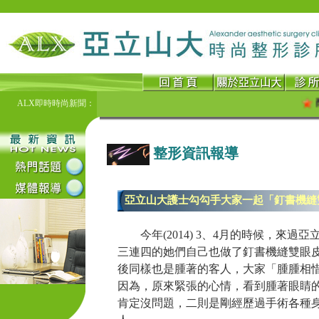
酷科技～隔空
ALX即時時尚新聞：
整形資訊報導
亞立山大護士勾勾手大家一起「釘書機縫
今年(2014) 3、4月的時候，來
三連四的她們自己也做了釘書機縫雙眼
後同樣也是腫著的客人，大家「腫腫相
因為，原來緊張的心情，看到腫著眼睛
肯定沒問題，二則是剛經歷過手術各種