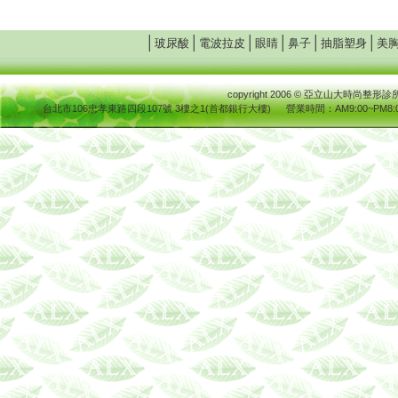
│
│
│
│
│
│
玻尿酸
電波拉皮
眼睛
鼻子
抽脂塑身
美
copyright 2006
© 亞立山大時尚整
台北市106忠孝東路四段107號 3樓之1(首都銀行大樓)
營業時間
：AM9:00~PM8:0