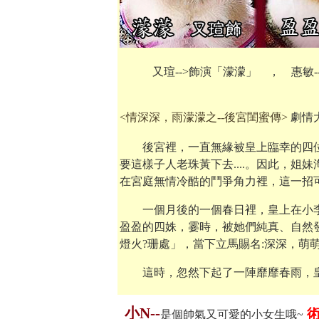
又瑄-->飾演「濛濛」 ， 惠敏-
<情深深，雨濛濛之--後宮閨蜜傳>
劇情大
後宮裡，一直無緣被皇上臨幸的四位
要這樣子人老珠黃下去....。因此，
在宮庭無情冷酷的鬥爭角力裡，這一招
一個月後的一個春日裡，皇上在小李
盈盈的四姝，霎時，被她們純真、自然
燈火?珊處」，當下立馬賜名:深深，萌
這時，忽然下起了一陣靡靡春雨，皇上
小N--
術
是個帥氣又可愛的小女生哦~